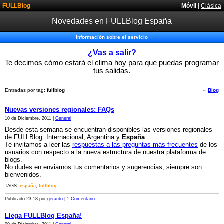
FULLBlog
Móvil
|
Clásica
Novedades en FULLBlog España
Información sobre el servicio
¿Vas a salir?
Te decimos cómo estará el clima hoy para que puedas programar
tus salidas.
Entradas por tag:
fullblog
«
Blog
Nuevas versiones regionales: FAQs
10 de Diciembre, 2011 |
General
Desde esta semana se encuentran disponibles las versiones regionales
de FULLBlog: Internacional, Argentina y
España
.
Te invitamos a leer las
respuestas a las preguntas más frecuentes
de los
usuarios con respecto a la nueva estructura de nuestra plataforma de
blogs.
No dudes en enviarnos tus comentarios y sugerencias, siempre son
bienvenidos.
TAGS:
españa
,
fullblog
Publicado 23:18 por
gerardo
|
1 Comentario
Llega FULLBlog España!