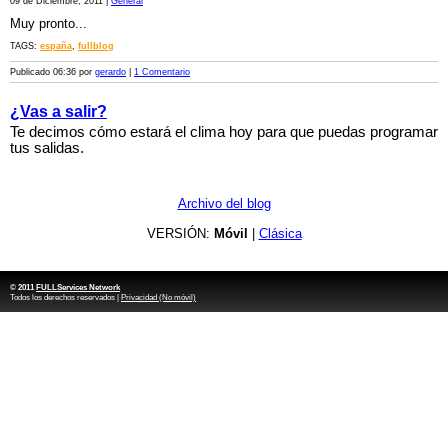
09 de Diciembre, 2011 |
General
Muy pronto...
TAGS:
españa
,
fullblog
Publicado 06:36 por
gerardo
|
1 Comentario
¿Vas a salir?
Te decimos cómo estará el clima hoy para que puedas programar
tus salidas.
Archivo del blog
VERSIÓN:
Móvil
|
Clásica
© 2011
FULLServices Network
Todos los derechos reservados |
Privacidad (No móvil)