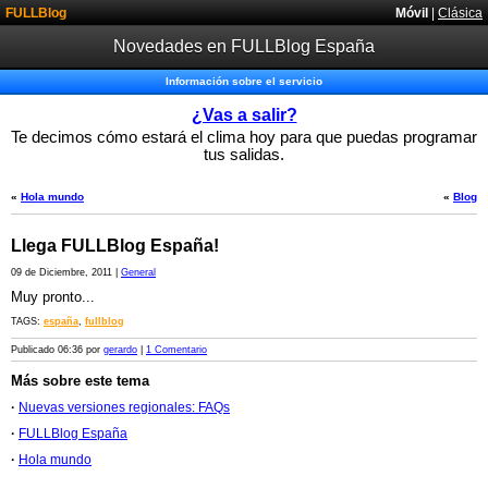
FULLBlog
Móvil
|
Clásica
Novedades en FULLBlog España
Información sobre el servicio
¿Vas a salir?
Te decimos cómo estará el clima hoy para que puedas programar
tus salidas.
«
Hola mundo
«
Blog
Llega FULLBlog España!
09 de Diciembre, 2011 |
General
Muy pronto...
TAGS:
españa
,
fullblog
Publicado 06:36 por
gerardo
|
1 Comentario
Más sobre este tema
·
Nuevas versiones regionales: FAQs
·
FULLBlog España
·
Hola mundo