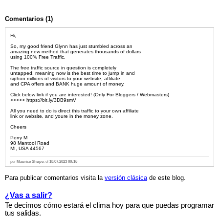
Comentarios (1)
Hi,
So, my good friend Glynn has just stumbled across an
amazing new method that generates thousands of dollars
using 100% Free Traffic.
The free traffic source in question is completely
untapped, meaning now is the best time to jump in and
siphon millions of visitors to your website, affiliate
and CPA offers and BANK huge amount of money.
Click below link if you are interested! (Only For Bloggers / Webmasters)
>>>>> https://bit.ly/3DB9smV
All you need to do is direct this traffic to your own affiliate
link or website, and youre in the money zone.
Cheers
Perry M
98 Mantool Road
MI, USA 44567
por
Maurice Shupe
, el
18.07.2023 00:16
Para publicar comentarios visita la
versión clásica
de este blog.
¿Vas a salir?
Te decimos cómo estará el clima hoy para que puedas programar
tus salidas.