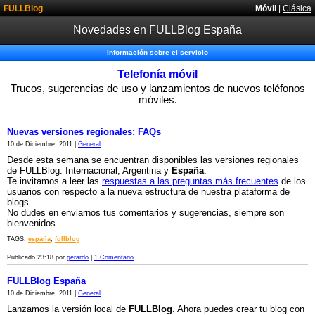
FULLBlog
Móvil
|
Clásica
Novedades en FULLBlog España
Información sobre el servicio
Telefonía móvil
Trucos, sugerencias de uso y lanzamientos de nuevos teléfonos
móviles.
Nuevas versiones regionales: FAQs
10 de Diciembre, 2011 |
General
Desde esta semana se encuentran disponibles las versiones regionales
de FULLBlog: Internacional, Argentina y
España
.
Te invitamos a leer las
respuestas a las preguntas más frecuentes
de los
usuarios con respecto a la nueva estructura de nuestra plataforma de
blogs.
No dudes en enviarnos tus comentarios y sugerencias, siempre son
bienvenidos.
TAGS:
españa
,
fullblog
Publicado 23:18 por
gerardo
|
1 Comentario
FULLBlog España
10 de Diciembre, 2011 |
General
Lanzamos la versión local de
FULLBlog
. Ahora puedes crear tu blog con