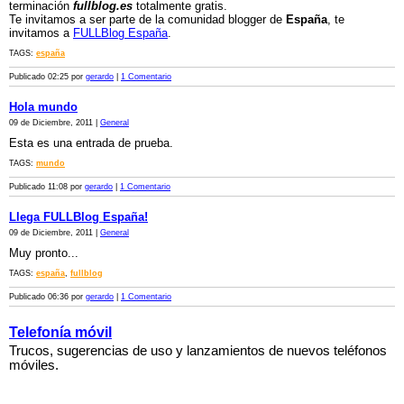
terminación
fullblog.es
totalmente gratis.
Te invitamos a ser parte de la comunidad blogger de
España
, te
invitamos a
FULLBlog España
.
TAGS:
españa
Publicado 02:25 por
gerardo
|
1 Comentario
Hola mundo
09 de Diciembre, 2011 |
General
Esta es una entrada de prueba.
TAGS:
mundo
Publicado 11:08 por
gerardo
|
1 Comentario
Llega FULLBlog España!
09 de Diciembre, 2011 |
General
Muy pronto...
TAGS:
españa
,
fullblog
Publicado 06:36 por
gerardo
|
1 Comentario
Telefonía móvil
Trucos, sugerencias de uso y lanzamientos de nuevos teléfonos
móviles.